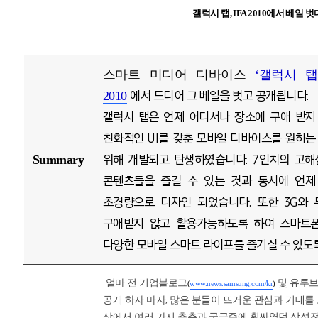
갤럭시 탭, IFA 2010에서 베일 벗
스마트 미디어 디바이스
‘갤럭시 탭
에서 드디어 그 베일을 벗고 공개됩니다.
2010
갤럭시 탭은 언제 어디서나 장소에 구애 받지
친화적인 UI를 갖춘 모바일 디바이스를 원하
위해 개발되고 탄생하였습니다. 7인치의 고
Summary
콘텐츠들을 즐길 수 있는 것과 동시에 언제
초경량으로 디자인 되었습니다. 또한 3G와
구애받지 않고 활용가능하도록 하여 스마트폰
다양한 모바일 스마트 라이프를 즐기실 수 있도
얼마 전 기업블로그
및 유투브
(
www.news.samsung.com/kr
)
공개 하자 마자, 많은 분들이 뜨거운 관심과 기대를
상에서 여러 가지 추측과 궁금증에 휩싸였던 삼성