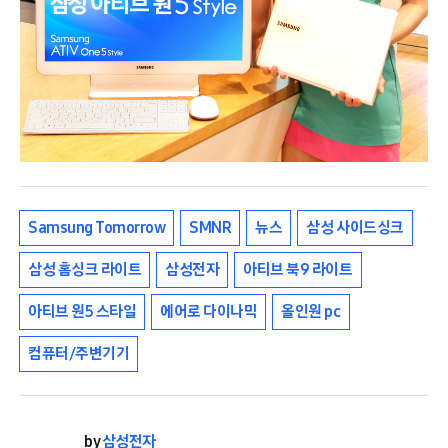
Samsung Tomorrow
SMNR
뉴스
삼성 사이드싱크
삼성 홈싱크 라이트
삼성전자
아티브 북9 라이트
아티브 원5 스타일
에어로 다이나믹
올인원 pc
컴퓨터/주변기기
by
삼성전자