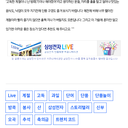
'고독한 계절이니 난 방콕(?)이나 해야겠어'라고 생각하신 분들, 자리를 훌훌 털고 일어나 맛있는
음식도, 낙엽이 모두 지기전에 단풍 구경도 즐겨 보시기 바랍니다. 예전에 비해 너무 짧아진
계절이라 빨리 즐기지 않으면 훌쩍 지나가 버릴지도 모른답니다. 그리고 이 가을에 혼자만 알고
있기엔 아까운 좋은 장소가 있다면 추천도 해 주시고요. ^^
Live
계절
고독
과일
단어
단풍
단풍놀이
방콕
봉사
산
삼성전자
스토리텔러
신부
오곡
추석
축의금
트렌치 코드