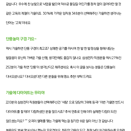
같습니다. 우수에 찬 눈빛으로
낙엽을 밟으며 덕수궁 돌담길 어딘가를 정처 없이 걸어야만 할 것
같은 고독의 계절이 가을이죠. 30%에 가까운 임직원 348분이 선택해주신 가을하면 생각나는
단어는 '고독'이네요
단풍놀이 구경 가요~
역시
가을하면 단풍 구경이
최고죠? 상쾌한 공기를 마시며 한 발 한 발 정상을
향해 내딛는
발걸음이 유난히 가벼운 가을 산행, 생각만해도 즐겁지 않나요
. 삼성전자 직원분들 역시 21%인
252분이 가을 하면 '단풍'이 생각난다고 해주셨네요. 혹시 이 글을 보시는 분들은 단풍놀이
다녀오셨나요? 다녀오셨다면 다른 분들을 위해 명소 추천! 부탁 드려요.
가을에 다이어트는 무리야
220분의 삼성전자 직원분들이 선택해주신건 '식탐' 으로 당당히 3위에 등극! '이번 가을엔 반드시
다이어트를 할 테야' 다짐하셨던 분들 많으시죠? 추석 연휴로 인해
이미 실패한
다짐이 되진
않으셨는지요? ^^ 오곡이 열매를 맺는 가을에
먹는걸 참기란 쉬운 일이 아닌 것 같습니다.
블루미도 벌써 몇 Kg이나 쪘는지 모르겠어요. 하지만 가을이 되고, 점점 날이 차가워질수록 오히려