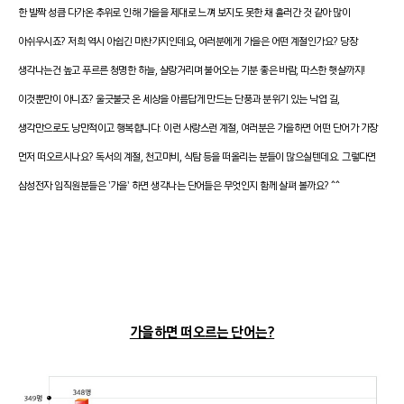
한 발짝 성큼 다가온 추위로 인해 가을을 제대로 느껴 보지도 못한 채 흘러간 것 같아 많이
아쉬우시죠? 저희 역시 아쉽긴 마찬가지인데요, 여러분에게 가을은 어떤 계절인가요? 당장
생각나는건 높고 푸르른 청명한 하늘, 살랑거리며 불어오는 기분 좋은 바람, 따스한 햇살까지!
이것뿐만이 아니죠? 울긋불긋 온 세상을 아름답게 만드는 단풍과 분위기 있는 낙엽 길,
생각만으로도 낭만적이고 행복합니다. 이런 사랑스런 계절, 여러분은 가을하면 어떤 단어가 가장
먼저 떠오르시나요? 독서의 계절, 천고마비, 식탐 등을 떠올리는 분들이 많으실텐데요. 그렇다면
삼성전자 임직원분들은 '가을' 하면 생각나는 단어들은 무엇인지 함께 살펴 볼까요? ^^
가을하면 떠오르는 단어는?