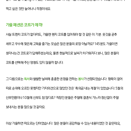
먹고 싶은 것만 늘어나니 걱정이네요.
가을 패션은 코트가 제격!
사실 트렌치 코트가 없더라도, 가을엔 왠지 코트를 입어줘야 할 것 같은 이 기분. 옷깃을 곧추
세우고 우수에 젖은채 고독을 즐기는 모습은 많은 분들의 로망 아닐까요?
145분도 가을이면
생각나는건 코트로가 답해주셨는데요, 물론 현실적으로 날씨가 차가워지다 보니, 많은 분들이
코트를 선택해 주신 영향도 있지 않을까 합니다.
그 다음으로는
독서
와
쌀쌀한 날씨에 훈훈한 온정을 전하는
봉사
가 선정되었습니다
. 항목이 없어
따로 순위에 오르진 못했지만
기타의견으로 많았던 것은 '축의금 내는 계절'이 있었습니다. 5월의
신부만큼이나 10월에 신부도 참 많다죠? 직장인 분들은 주말에 결혼식 가느라 정신없이 주말
보내시는 분들 많으실 것 같아요.
이상 가을하면 떠오르는 단어였습니다. 많은 분들이 공감하실 수 있는 내용이었던 것 같은데요,