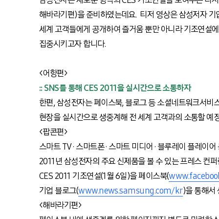
삼성전자는 새로운 형식의 CES 기조연설을 보여주는 티저 영상
해바라기편)을 준비하였는데요. 티저 영상은 삼성저자 기
세계 고객들에게 공개하여 즐거움 뿐만 아니라 기조연설에
집중시키고자 합니다.
<어항편>
:: SNS를 통해 CES 2011을 실시간으로 소통하자
한편, 삼성전자는 페이스북, 블로그 등 소셜네트워크서비스(S
현장을 실시간으로 생중계해 전 세계 고객과의 소통할 예
<팝콘편>
스마트 TV · 스마트폰 · 스마트 미디어 · 블루레이 플레이어 등 
2011년 삼성전자의 주요 신제품을 볼 수 있는 프레스 컨퍼
CES 2011 기조연설(1월 6일)을 페이스북(
www.faceboo
기업 블로그(
www.news.samsung.com/kr
)을 통해서
<해바라기편>