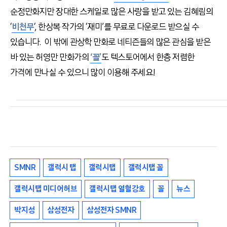
순정만화지만 장대한 스케일로 많은 사랑을 받고 있는 김혜림의
‘
비천무
‘, 한상복 작가의 ‘재미’를 무료로 다운로드 받으실 수
있습니다. 이 밖에 관상학 만화로 네티즌들의 많은 관심을 받은
바 있는 허영만 만화가의
‘꼴’
도 텍스토어에서 한층 저렴한
가격에 만나실 수 있으니 많이 이용해 주세요!
SMNR
갤럭시 탭
갤럭시탭
갤럭시탭 꼴
갤럭시탭 미디어허브
갤럭시탭 열혈강호
꼴
뉴스
박지성
삼성전자
삼성전자 SMNR