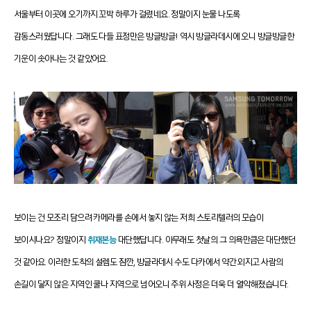
서울부터 이곳에 오기까지 꼬박 하루가 걸렸네요. 정말이지 눈물 나도록
감동스러웠답니다. 그래도 다들 표정만은 방글방글!
역시 방글라데시에 오니 방글방글한
기운이 솟아나는 것 같았어요.
보이는 건 모조리 담으려 카메라를 손에서 놓지 않는 저희 스토리텔러의 모습이
보이시나요?
정말이지
취재본능
대단했답니다. 아무래도 첫날의 그 의욕만큼은 대단했던
것 같아요.
이러한 도착의 설렘도 잠깐,
방글라데시 수도 다카에서 약간 외지고 사람의
손길이 닿지 않은 지역인 쿨나 지역으로 넘어오니 주위 사정은 더욱 더 열악해졌습니다.