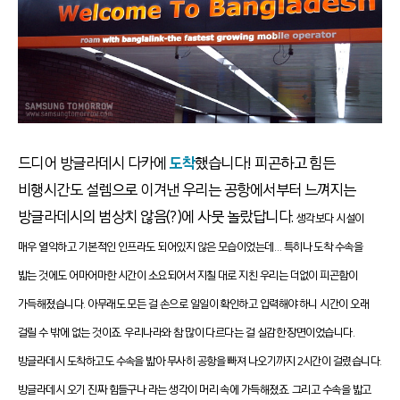
드디어 방글라데시 다카에
도착
했습니다! 피곤하고 힘든
비행시간도 설렘으로 이겨낸 우리는 공항에서부터 느껴지는
방글라데시의 범상치 않음(?)에 사뭇 놀랐답니다.
생각보다 시설이
매우 열악하고 기본적인 인프라도 되어있지 않은 모습이었는데… 특히나 도착 수속을
밟는 것에도 어마어마한 시간이 소요되어서 지칠 대로 지친 우리는 더없이 피곤함이
가득해졌습니다. 아무래도 모든 걸 손으로 일일이 확인하고 입력해야 하니 시간이 오래
걸릴 수 밖에 없는 것이죠. 우
리나라와 참 많이 다르다는 걸 실감한 장면이었습니다.
방글라데시 도착하고도 수속을 밟아 무사히 공항을 빠져 나오기까지 2시간이 걸렸습니다.
방글라데시 오기 진짜 힘들구나 라는 생각이 머리 속에 가득해졌죠.
그리고 수속을 밟고