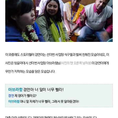
이 와중에도 스토리텔러 경연이는 선더번 사업장 식구들과 벌써 친해진 모습이네요,
이
사진은 방글라데시 선더번 사업장 아브라함님
(
사진의 맨 오른쪽 남자분)
이 경연이에게
무언가 지적하는 모습을 담은 모습입니다.
아브라함
경연아 너 말이 너무 빨라!
경연
제 영어가 빨라요?
아브라함
아니 말 자체가 너무 빨라, 그래서 못 알아듣겠어!