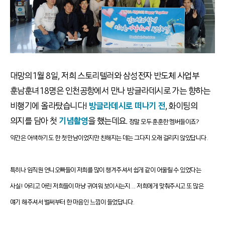
대망의 1월 8일, 저희 스토리텔러와 삼성전자 반도체 사업부
훈남훈녀 18명은 인천공항에서 만나 방글라데시로 가는 향하는
비행기에 올라탔습니다!
방글라데시로 떠나기 전
, 화이팅의
의지를 담아 첫
기념촬영
을 했는데요.
정말 모두 훈훈한 멤버들이죠?
약간은 어색하기도 한 첫 만남이었지만 친해지는 데는 그다지 오래 걸리지 않았답니다.
특히나 임직원 언니오빠들이 저희를 많이 챙겨주셔서 쉽게 같이 어울릴 수 있었다는
사실!
어리고 어린 저희들이 마냥 귀여워 보이시는지…. 저희에게 맞춰주시고 또 많은
얘기 해주셔서 벌써부터 한 마음인 느낌이 들었답니다.