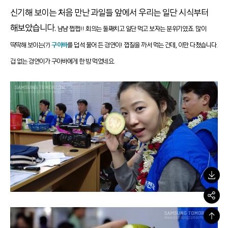
신기해 보이는 처음 만난 과일들 앞에서 우리는 일단 시식부터
해보았습니다.
냠냠 쩝쩝!! 회의는 둘째치고 일단 먹고 보자는 분위기였죠.
많이
딱딱해 보이는(?)
구아바
를 덥석 물어 든 경연이! 껍질을 까서 먹는 건데, 이만 다쳤습니다.
겁 없는 경연이가 구아바에게 한 방 먹었네요.