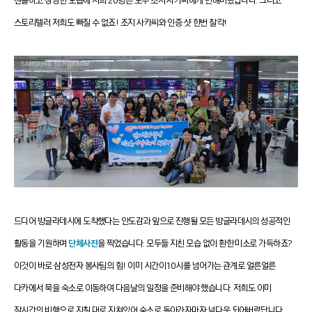
젠틀하고 상냥한 모습에 저희 20명은 모두 조지 사카씨에게 반해버렸답니다. 그리고
스토리텔러 저희도 빠질 수 없죠! 조지 사카씨와 인증 샷 한번 찰칵!
드디어
방글라데시에 도착
했다는
안도감과 앞으로 진행될 모든 방글라데시의 성공적인
활동을 기원하며
단체사진
을 찍었습니다.
모두들 지친 모습 없이 환한 미소로 가득하죠?
이것이 바로 삼성전자 봉사팀의 힘!
이미 시간이 10시를 넘어가는 관계로 얼른얼른
다카에서 묵을 숙소로 이동하여 다음날의 일정을 준비해야 했습니다.
저희도 이미
장시간의 비행으로 지칠 대로 지쳐있어 숙소로 돌아가자마자 넉다운 되어버렸답니다.