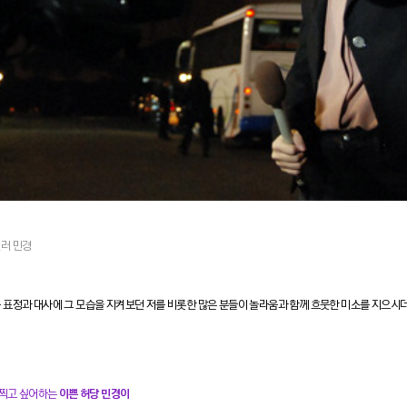
러 민경
운 표정과 대사에
그 모습을 지켜보던 저를 비롯한 많은 분들이 놀라움과 함께 흐뭇한 미소를 지으시
 찍고 싶어하는
이쁜 허당 민경이