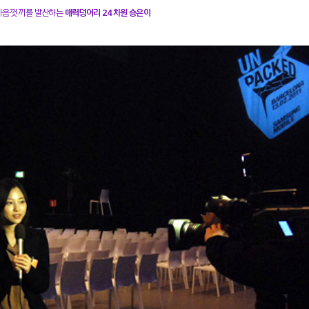
마음껏 끼를 발산하는
매력덩어리 24차원 승은이