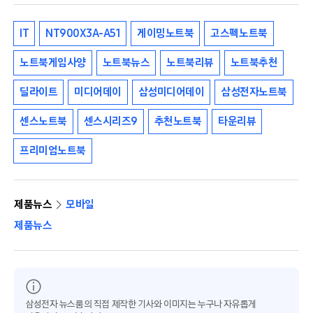
IT
NT900X3A-A51
게이밍노트북
고스펙노트북
노트북게임사양
노트북뉴스
노트북리뷰
노트북추천
딜라이트
미디어데이
삼성미디어데이
삼성전자노트북
센스노트북
센스시리즈9
추천노트북
타운리뷰
프리미엄노트북
제품뉴스
모바일
제품뉴스
삼성전자 뉴스룸의 직접 제작한 기사와 이미지는 누구나 자유롭게