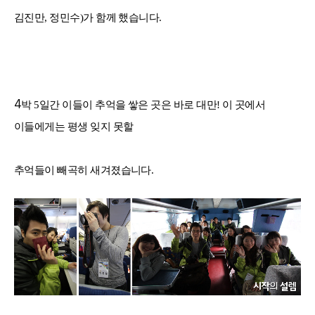
김진만
,
정민수
)
가 함께 했습니다
.
4
박
5
일간 이들이 추억을 쌓은 곳은 바로 대만
!
이 곳에서
이들에게는 평생 잊지 못할
추억들이 빼곡히 새겨졌습니다
.