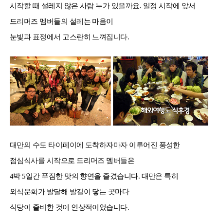
시
작할 때 설레지 않은 사람 누가 있을까요
.
일정 시작에 앞서
드리머즈 멤버들의 설레는 마음이
눈빛과 표정에서 고스란히 느껴집니다
.
대만의 수도 타이페이에 도착하자마자 이루어진 풍성한
점심식사를 시작으로 드리머즈 멤버들은
4
박
5
일간 푸짐한 맛의 향연을 즐겼습니다
.
대만은 특히
외식문화가 발달해 발길이 닿는 곳마다
식당이 즐비한 것이 인상적이었습니다
.