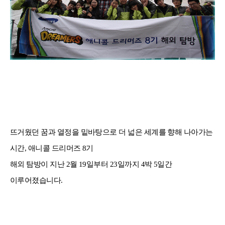
뜨거웠던 꿈과 열정을 밑바탕으로 더 넓은 세계를 향해 나아가는
시간
,
애니콜 드리머즈
8
기
해외 탐방이 지난
2
월
19
일부터
23
일까지
4
박
5
일간
이루어졌습니다
.