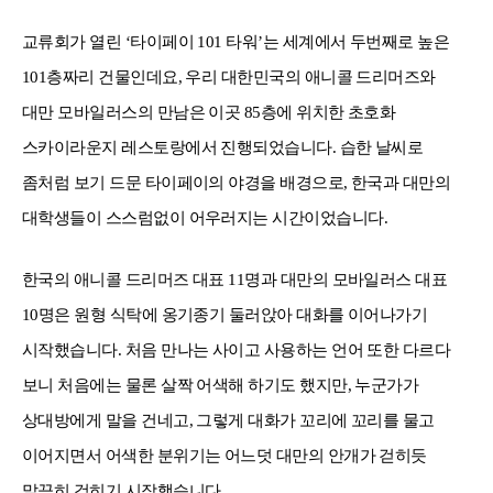
교류회가 열린
‘
타이페이
101
타워
’
는 세계에서 두번째로 높은
101
층짜리 건물인데요
,
우리 대한민국의 애니콜 드리머즈와
대만 모바일러스의 만남은 이곳
85
층에 위치한 초호화
스카이라운지 레스토랑에서 진행되었습니다
.
습한 날씨로
좀처럼 보기 드문 타이페이의 야경을 배경으로
,
한국과 대만의
대학생들이 스스럼없이 어우러지는 시간이었습니다
.
한국의 애니콜 드리머즈 대표
11
명과 대만의 모바일러스 대표
10
명은 원형 식탁에 옹기종기 둘러앉아 대화를 이어나가기
시작했습니다
.
처음 만나는 사이고 사용하는 언어 또한 다르다
보니 처음에는 물론 살짝 어색해 하기도 했지만
,
누군가가
상대방에게 말을 건네고
,
그렇게 대화가 꼬리에 꼬리를 물고
이어지면서 어색한 분위기는 어느덧 대만의 안개가 걷히듯
말끔히 걷히기 시작했습니다
.