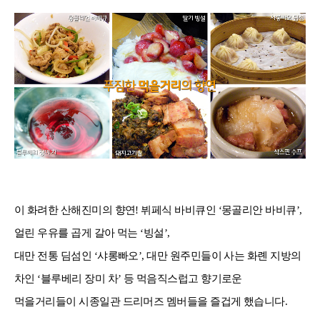
이 화려한 산해진미의 향연
!
뷔페식 바비큐인
‘
몽골리안 바비큐
’,
얼린 우유를 곱게 갈아 먹는
‘
빙설
’,
대만 전통 딤섬인
‘
샤롱빠오
’,
대만 원주민들이 사는 화롄 지방의
차인
‘
블루베리 장미 차
’
등 먹음직스럽고 향기로운
먹을거리들이 시종일관 드리머즈 멤버들을 즐겁게 했습니다
.