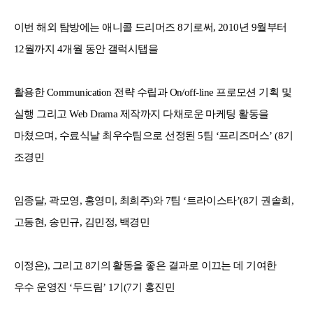
이번 해외 탐방에는 애니콜 드리머즈
8
기로써
, 2010
년
9
월부터
12
월까지
4
개월 동안 갤럭시탭을
활용한
Communication
전략 수립과
On/off-line
프로모션 기획 및
실행 그리고
Web Drama
제작까지 다채로운 마케팅 활동을
마쳤으며
,
수료식날 최우수팀으로 선정된
5
팀
‘
프리즈머스
’ (8
기
조경민
임종달
,
곽모영
,
홍영미
,
최희주
)
와
7
팀
‘
트라이스타
’(8
기 권솔희
,
고동현
,
송민규
,
김민정
,
백경민
이정은
),
그리고
8
기의 활동을 좋은 결과로 이끄는 데 기여한
우수 운영진
‘
두드림
’ 1
기
(7
기 홍진민