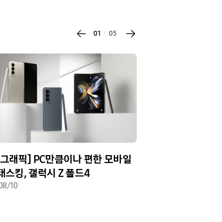
01
05
포그래픽] PC만큼이나 편한 모바일
[포토뉴스] 글로
스킹, 갤럭시 Z 폴드4
세계인의 이목을 집
08/10
플립4 x BTS’ 영
2022/08/11