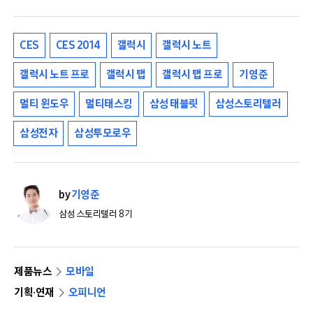
CES
CES 2014
갤럭시
갤럭시 노트
갤럭시 노트 프로
갤럭시 탭
갤럭시 탭 프로
기영준
멀티 윈도우
멀티태스킹
삼성 태블릿
삼성스토리텔러
삼성전자
삼성투모로우
by
기영준
삼성 스토리텔러 8기
제품뉴스
모바일
기획·연재
오피니언