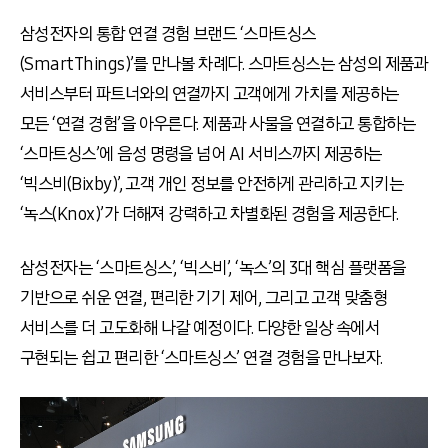
삼성전자의 통합 연결 경험 브랜드
‘
스마트싱스
(SmartThings)’
를 만나볼 차례다
.
스마트싱스는 삼성의 제품과
서비스부터 파트너와의 연결까지 고객에게 가치를 제공하는
모든
‘
연결 경험
’
을 아우른다
.
제품과 사물을 연결하고 통합하는
‘
스마트싱스
’
에 음성 명령을 넘어
AI
서비스까지 제공하는
‘
빅스비
(Bixby)’,
고객 개인 정보를 안전하게 관리하고 지키는
‘
녹스
(Knox)’
가 더해져 강력하고 차별화된 경험을 제공한다
.
삼성전자는
‘
스마트싱스
’, ‘
빅스비
’, ‘
녹스
’
의
3
대 핵심 플랫폼을
기반으로 쉬운 연결
,
편리한 기기 제어
,
그리고 고객 맞춤형
서비스를 더 고도화해 나갈 예정이다
.
다양한 일상 속에서
구현되는 쉽고 편리한
‘
스마트싱스
’
연결 경험을 만나보자
.