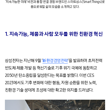
‘지속가능한 미래’ 비전과 통합 연결 경험 브랜드인 스마트싱스(SmartThings)로
풍요로워질 삶의 모습을 소개하고 있다.
1. 지속가능
,
제품과 사람 모두를 위한 친환경 혁신
삼성전자는 지난해
9
월
‘
新환경경영전략
’
을 발표하며 초저전력
반도체
∙
제품 개발 등 혁신기술로 기후 위기 극복에 동참하고
2050
년 탄소중립을 달성한다는 목표를 밝혔다
.
이번
CES
2023
에서도 기후 변화에 대한 행동
,
자원 순환을 위한 노력
,
친환경 기술 생태계 조성에 대한 확고한 의지를 드러냈다
.