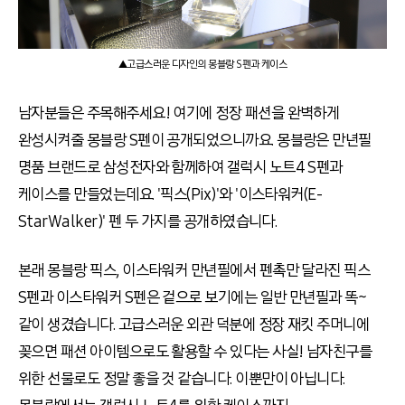
▲고급스러운 디자인의 몽블랑 S펜과 케이스
남자분들은 주목해주세요! 여기에 정장 패션을 완벽하게
완성시켜줄 몽블랑 S펜이 공개되었으니까요. 몽블랑은 만년필
명품 브랜드로 삼성전자와 함께하여 갤럭시 노트4 S펜과
케이스를 만들었는데요. '픽스(Pix)'와 '이스타워커(E-
StarWalker)' 펜 두 가지를 공개하였습니다.
본래 몽블랑 픽스, 이스타워커 만년필에서 펜촉만 달라진 픽스
S펜과 이스타워커 S펜은 겉으로 보기에는 일반 만년필과 똑~
같이 생겼습니다. 고급스러운 외관 덕분에 정장 재킷 주머니에
꽂으면 패션 아이템으로도 활용할 수 있다는 사실! 남자친구를
위한 선물로도 정말 좋을 것 같습니다. 이뿐만이 아닙니다.