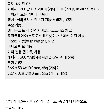
OS
: 타이젠 OS
카메라
: 200만 화소 카메라(기어2) HD(720p, @30fps) 녹화 /
기어2 네오는 카메라 미탑재
센서
: 심박센서 / 만보기 기능(달리기 / 걷기)
주요 기능
:
앱 다운로드 시 수면 사이클과 스트레스 체크
뮤직플레이어(블루투스 헤드셋이나 스피커 연결 가능)
리모컨 기능(with Watch ON 앱)
비디오 메모 가능
기어 전용 앱 마켓 사용
배터리
: 300mAh(사용시간 2~3일, 최대 6일)
크기 / 무게
:
36.9 x 58.4x 10.0mm, 68g (기어2)
37.9 x 58.8 x 10.0mm, 55g (기어2 네오)
삼성 기어2는 기어2와 기어2 네오, 총 2가지 제품으로
구분됩니다.