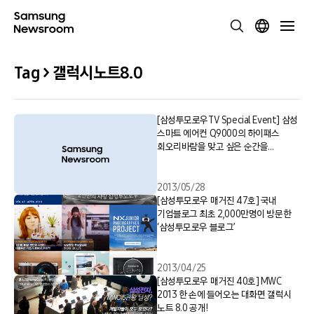
Tag > 갤럭시노트8.0
[삼성투모로우TV Special Event] 삼성
스마트 에어컨 Q9000의 하이패스
회오리바람을 맞고 싶은 순간을
적어주세요!
2013/05/28
[삼성투모로우 매거진 47호] 국내
기업블로그 최초 2,000만명이 방문한
‘삼성투모로우 블로그’
2013/04/25
[삼성투모로우 매거진 40호] MWC
2013 한 손에 들어오는 대화면 갤럭시
노트 8.0 공개!