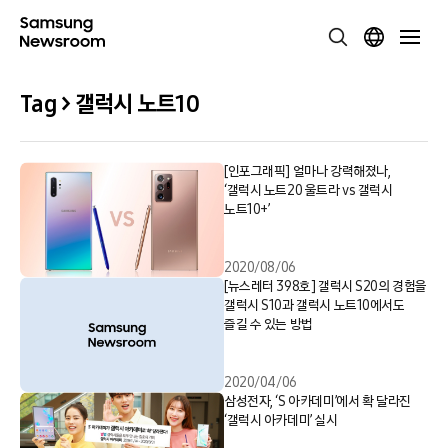
Tag > 갤럭시 노트10
[인포그래픽] 얼마나 강력해졌나,
‘갤럭시 노트20 울트라 vs 갤럭시
노트10+’
2020/08/06
[뉴스레터 398호] 갤럭시 S20의 경험을
갤럭시 S10과 갤럭시 노트10에서도
즐길 수 있는 방법
2020/04/06
삼성전자, ‘S 아카데미’에서 확 달라진
‘갤럭시 아카데미’ 실시