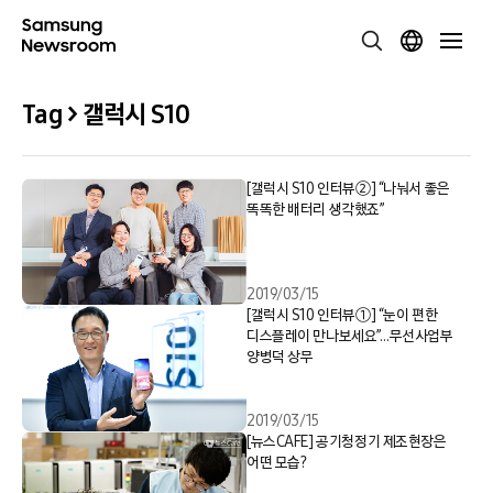
Tag > 갤럭시 S10
[갤럭시 S10 인터뷰②] “나눠서 좋은
똑똑한 배터리 생각했죠”
2019/03/15
[갤럭시 S10 인터뷰①] “눈이 편한
디스플레이 만나보세요”…무선사업부
양병덕 상무
2019/03/15
[뉴스CAFE] 공기청정기 제조현장은
어떤 모습?