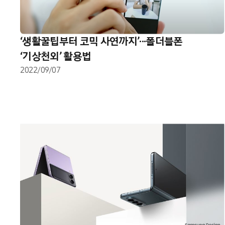
‘생활꿀팁부터 코믹 사연까지’···폴더블폰
‘기상천외’ 활용법
2022/09/07