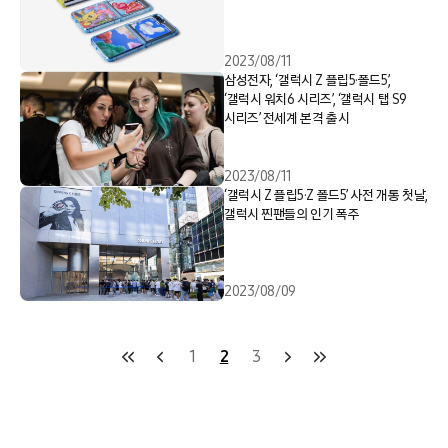
2023/08/11
삼성전자, ‘갤럭시 Z 플립5·폴드5’,
‘갤럭시 워치6 시리즈’, ‘갤럭시 탭 S9
시리즈’ 전세계 본격 출시
2023/08/11
‘갤럭시 Z 플립5·Z 폴드5’ 사전 개통 첫날,
갤럭시 찐팬들의 인기 폭주
2023/08/09
1
2
3