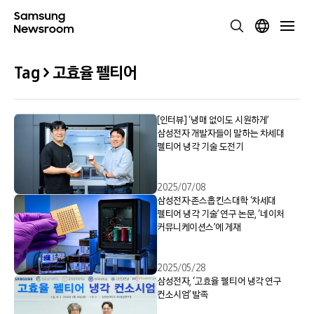
Tag > 고효율 펠티어
[인터뷰] ‘냉매 없이도 시원하게’
삼성전자 개발자들이 말하는 차세대
펠티어 냉각 기술 도전기
2025/07/08
삼성전자·존스홉킨스대학 ‘차세대
펠티어 냉각 기술’ 연구 논문, ‘네이처
커뮤니케이션스’에 게재
2025/05/28
삼성전자, ‘고효율 펠티어 냉각 연구
컨소시엄’ 발족