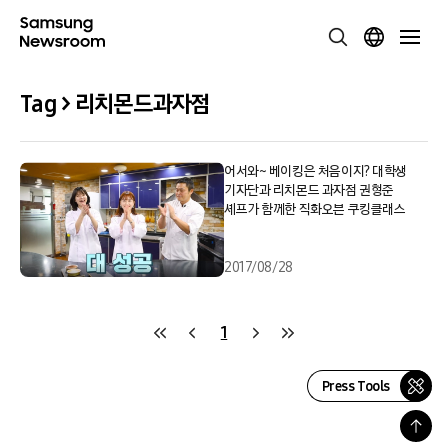
Tag > 리치몬드과자점
어서와~ 베이킹은 처음이지? 대학생
기자단과 리치몬드 과자점 권형준
셰프가 함께한 직화오븐 쿠킹클래스
2017/08/28
1
Press Tools