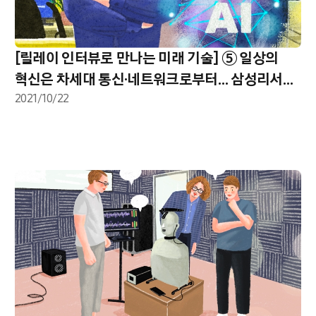
[릴레이 인터뷰로 만나는 미래 기술] ⑤ 일상의
혁신은 차세대 통신·네트워크로부터… 삼성리서치
인도 방갈로르 연구소
2021/10/22