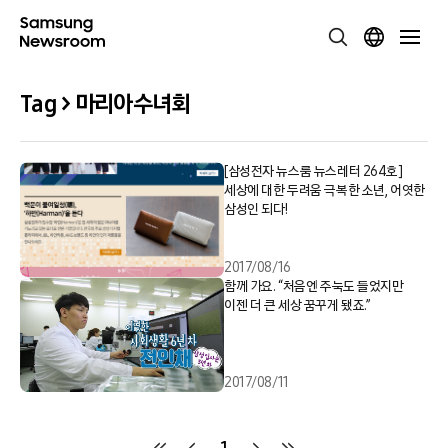
Tag > 마리아수녀회
[삼성전자 뉴스룸 뉴스레터 264호]
세상에 대한 두려움 극복한 소년, 어엿한
삼성인 되다!
2017/08/16
함께 가요. “처음엔 주눅도 들었지만
이젠 더 큰 세상 꿈꾸게 됐죠.”
2017/08/11
1