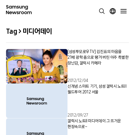
Tag > 미디어데이
[삼성투모로우TV] 김진표의 마음을
21배 광학 줌으로 땡겨 버린 아주 특별한
장난감, 갤럭시 카메라
2012/12/04
신개념 스마트 기기, 삼성 갤럭시 노트Ⅱ
월드투어 2012 서울
2012/09/27
갤럭시 노트II 미디어데이 그 뜨거운
현장속으로~