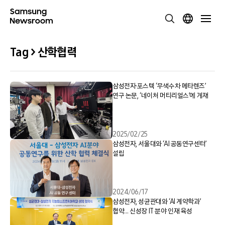
Tag > 산학협력
삼성전자·포스텍 ‘무색수차 메타렌즈’
연구 논문, ‘네이처 머티리얼스’에 게재
2025/02/25
삼성전자, 서울대와 ‘AI 공동연구센터’
설립
2024/06/17
삼성전자, 성균관대와 ‘AI 계약학과’
협약… 신성장 IT 분야 인재 육성