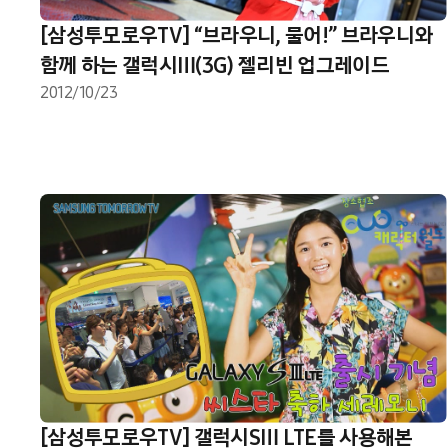
[삼성투모로우TV] “브라우니, 물어!” 브라우니와
함께 하는 갤럭시Ⅲ(3G) 젤리빈 업그레이드
2012/10/23
[삼성투모로우TV] 갤럭시SⅢ LTE를 사용해본