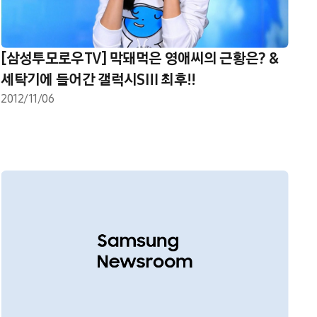
[삼성투모로우TV] 막돼먹은 영애씨의 근황은? &
세탁기에 들어간 갤럭시SⅢ 최후!!
2012/11/06