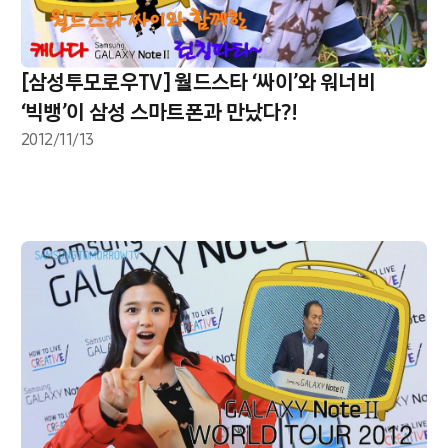
[삼성투모로우TV] 월드스타 ‘싸이’와 워너비
‘빅뱅’이 삼성 스마트폰과 만났다?!
2012/11/13