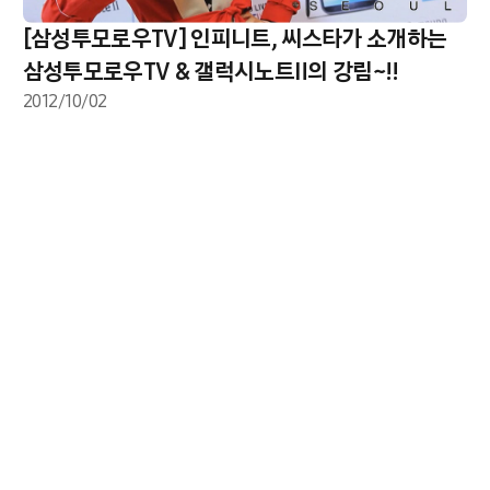
[삼성투모로우TV] 인피니트, 씨스타가 소개하는
삼성투모로우TV & 갤럭시노트Ⅱ의 강림~!!
2012/10/02