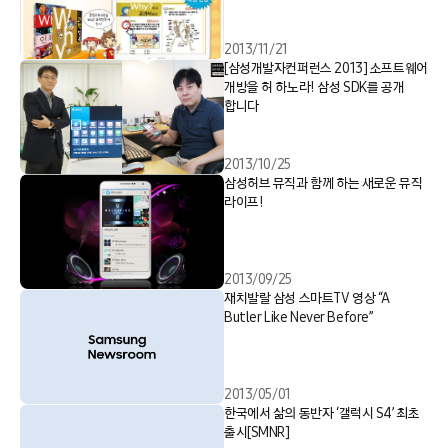
2013/11/21
[삼성개발자컨퍼런스 2013] 소프트웨어
개방을 허 하노라! 삼성 SDK를 공개
합니다
2013/10/25
삼성허브 뮤직과 함께 하는 새로운 뮤직
라이프!
2013/09/25
재치발랄 삼성 스마트TV 영상 “A
Butler Like Never Before”
2013/05/01
한국에서 삶의 동반자 ‘갤럭시 S4’ 최초
출시[SMNR]