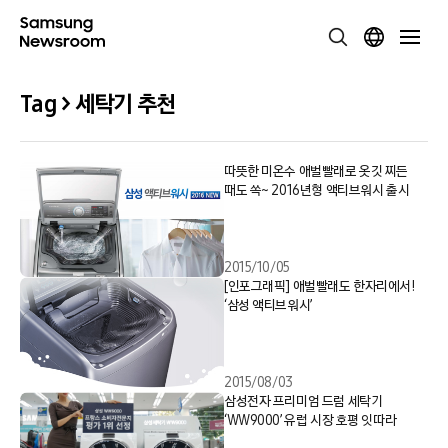
Tag > 세탁기 추천
따뜻한 미온수 애벌빨래로 옷깃 찌든
때도 쏙~ 2016년형 액티브워시 출시
2015/10/05
[인포그래픽] 애벌빨래도 한자리에서!
‘삼성 액티브워시’
2015/08/03
삼성전자 프리미엄 드럼 세탁기
‘WW9000’ 유럽 시장 호평 잇따라