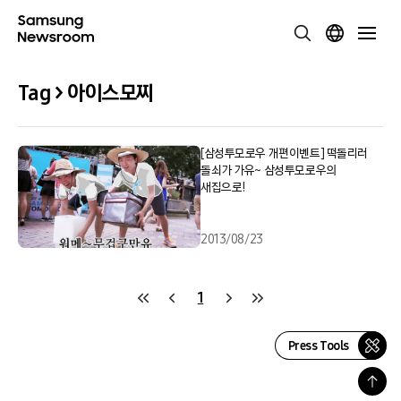
Tag > 아이스모찌
[삼성투모로우 개편이벤트] 떡돌리러
돌쇠가 가유~ 삼성투모로우의
새집으로!
2013/08/23
1
Press Tools