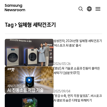
Tag > 일체형 세탁건조기
삼성전자, 2026년형 일체형 세탁건조기
‘비스포크 AI 콤보’ 출시
2026/03/26
[영상] AI 기술로 소음과 진동이 줄어든
세탁기! [삼분컷 EP.3]
2025/09/04
“옷감 수축, 먼지 걱정 덜었죠”…비스포크
AI 콤보의 숨은 디테일 파헤치기