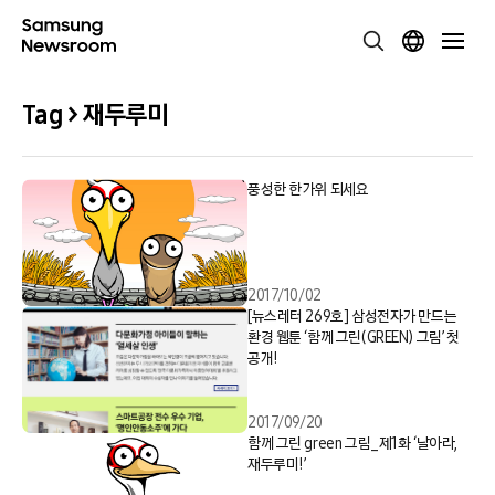
Tag > 재두루미
풍성한 한가위 되세요
2017/10/02
[뉴스레터 269호] 삼성전자가 만드는
환경 웹툰 ‘함께 그린(GREEN) 그림’ 첫
공개!
2017/09/20
함께 그린 green 그림_제1화 ‘날아라,
재두루미!’