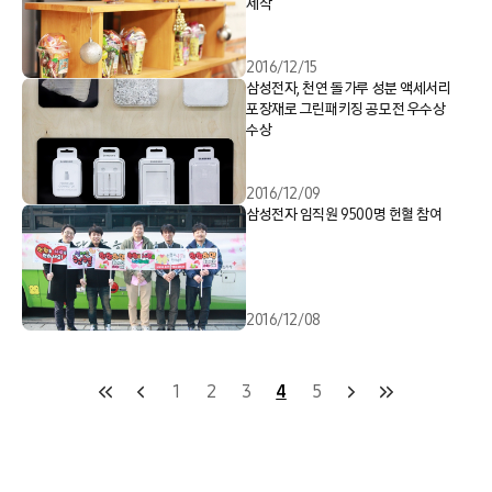
제작
2016/12/15
삼성전자, 천연 돌가루 성분 액세서리
포장재로 그린패키징 공모전 우수상
수상
2016/12/09
삼성전자 임직원 9500명 헌혈 참여
2016/12/08
1
2
3
4
5