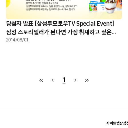
당첨자 발표 [삼성투모로우TV Special Event]
삼성 스토리텔러가 된다면 가장 취재하고 싶은
것을 댓글로 남겨주세요
2014/08/01
1
사이트맵
삼성전