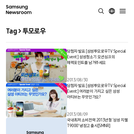
Tag > 투모로우
당첨자 발표 [삼성투모로우TV Special
Event] 삼성청소기 모션싱크의
매력포인트를 남겨주세요
2013/08/30
당첨자 발표 [삼성투모로우TV Special
Event] 여러분이 가지고 싶은 삼성
아티브는 무엇인가요?
2013/08/09
국내최저 소비전력 2013년형 ‘삼성 지펠
T9000’ 냉장고 출시[SMNR]