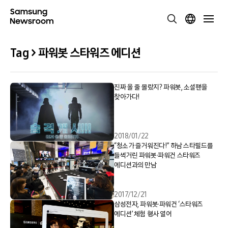
Tag > 파워봇 스타워즈 에디션
진짜 올 줄 몰랐지? 파워봇, 소셜팬을
찾아가다!
2018/01/22
“청소가 즐거워진다!” 하남 스타필드를
들썩거린 파워봇·파워건 스타워즈
에디션과의 만남
2017/12/21
삼성전자, 파워봇·파워건 ‘스타워즈
에디션’ 체험 행사 열어