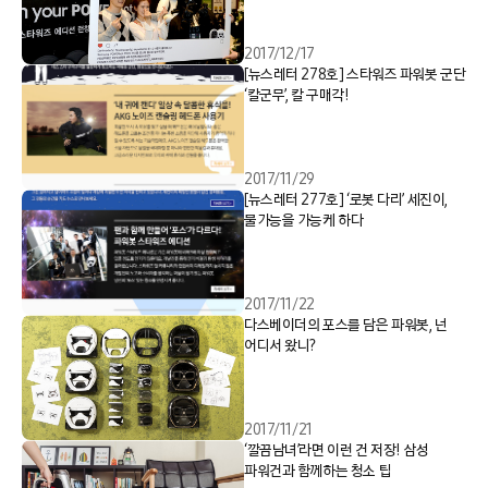
2017/12/17
[뉴스레터 278호] 스타워즈 파워봇 군단
‘칼군무’, 칼 구매각!
2017/11/29
[뉴스레터 277호] ‘로봇 다리’ 세진이,
불가능을 가능케 하다
2017/11/22
다스베이더의 포스를 담은 파워봇, 넌
어디서 왔니?
2017/11/21
‘깔끔남녀’라면 이런 건 저장! 삼성
파워건과 함께하는 청소 팁