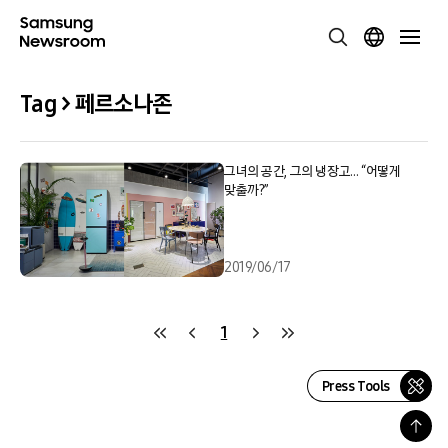
Tag > 페르소나존
그녀의 공간, 그의 냉장고… “어떻게
맞출까?”
2019/06/17
1
Press Tools