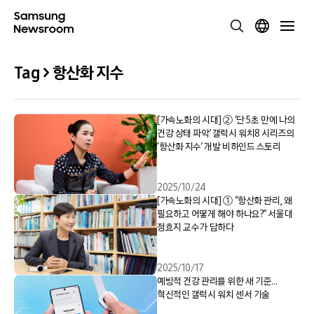
Tag > 항산화 지수
[가속노화의 시대] ② ‘단 5초 만에 나의
건강 상태 파악’ 갤럭시 워치8 시리즈의
‘항산화 지수’ 개발 비하인드 스토리
2025/10/24
[가속노화의 시대] ① “항산화 관리, 왜
필요하고 어떻게 해야 하나요?” 서울대
정효지 교수가 답하다
2025/10/17
예방적 건강 관리를 위한 새 기준…
혁신적인 갤럭시 워치 센서 기술