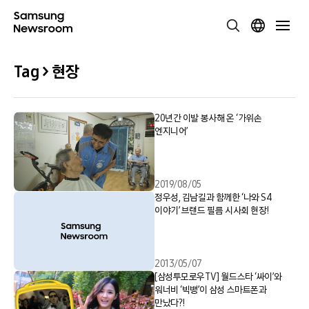
Tag > 현장
20년간 이발 봉사해 온 ‘가위손
엔지니어’
2019/08/05
정우성, 김남길과 함께한 ‘나와 S4
이야기’ 브랜드 필름 시사회 현장!
2013/05/07
[삼성투모로우TV] 월드스타 ‘싸이’와
워너비 ‘빅뱅’이 삼성 스마트폰과
만났다?!