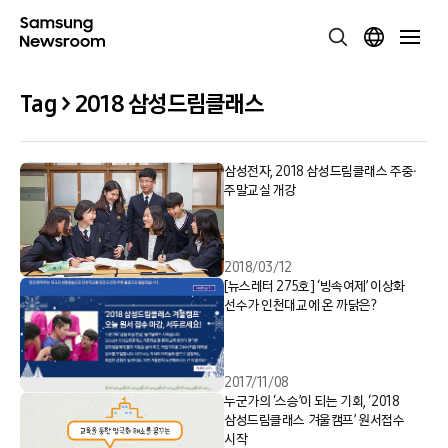
Tag > 2018 삼성드림클래스
삼성전자, 2018 삼성드림클래스 주중∙
주말교실 개강
2018/03/12
[뉴스레터 275호] ‘빙속여제’ 이상화
선수가 인천대교에 온 까닭은?
2017/11/08
누군가의 ‘스승’이 되는 기회, ‘2018
삼성드림클래스 겨울캠프’ 원서접수
시작