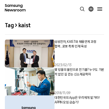
Tag > kaist
삼성전자, KAIST와 채용연계 과정
협력…로봇 특화 인재 육성
2023/02/13
몇 방울의 물만으로 전기를? 누구도 가본
적 없던 길 걷는 신소재공학자
2018/11/09
대한민국의 App은 우리에게 맡겨라!
APPIN 모임 급습기!