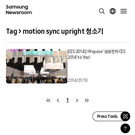
Tag > motion sync upright 청소기
[CES 2014] I Propose ‘삼성전자 CES
2014’ to You!
2014/01/10
1
Press Tools