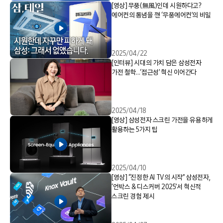
[영상] 무풍(無風)인데 시원하다고?
에어컨의 통념을 깬 ‘무풍에어컨’의 비밀
2025/04/22
[인터뷰] 시대의 가치 담은 삼성전자
가전 철학…‘접근성’ 혁신 이어간다
2025/04/18
[영상] 삼성전자 스크린 가전을 유용하게
활용하는 5가지 팁
2025/04/10
[영상] “진정한 AI TV의 시작” 삼성전자,
‘언박스 & 디스커버 2025’서 혁신적
스크린 경험 제시