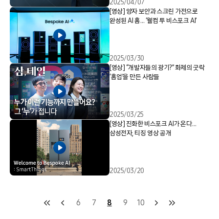
2025/04/07
[영상] 양자 보안과 스크린 가전으로
완성된 AI 홈… ‘웰컴 투 비스포크 AI’
2025/03/30
[영상] “개발자들의 광기?” 화제의 굿락
‘홈업’을 만든 사람들
2025/03/25
[영상] 진화한 비스포크 AI가 온다…
삼성전자, 티징 영상 공개
2025/03/20
6
7
8
9
10