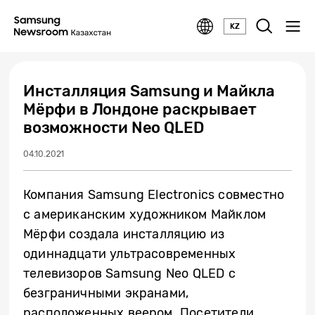
KZ
Инсталляция Samsung и Майкла
Мёрфи в Лондоне раскрывает
возможности Neo QLED
04.10.2021
Компания Samsung Electronics совместно
с американским художником Майклом
М
ё
рфи создала инсталляцию из
одиннадцати ультрасовременных
телевизоров Samsung Neo QLED с
безграничными экранами,
расположенных веером. Посетители