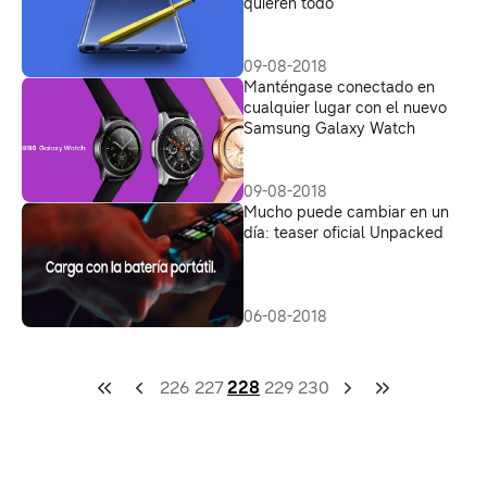
quieren todo
09-08-2018
Manténgase conectado en
cualquier lugar con el nuevo
Samsung Galaxy Watch
09-08-2018
Mucho puede cambiar en un
día: teaser oficial Unpacked
06-08-2018
226
227
228
229
230