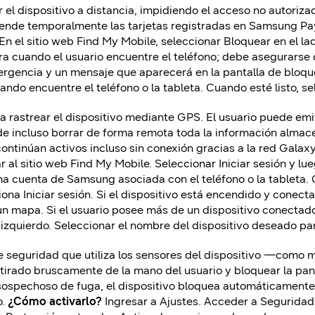
 el dispositivo a distancia, impidiendo el acceso no autoriza
pende temporalmente las tarjetas registradas en Samsung Pa
En el sitio web Find My Mobile, seleccionar Bloquear en el l
a cuando el usuario encuentre el teléfono; debe asegurarse 
gencia y un mensaje que aparecerá en la pantalla de bloque
ando encuentre el teléfono o la tableta. Cuando esté listo, s
ta rastrear el dispositivo mediante GPS. El usuario puede emit
uede incluso borrar de forma remota toda la información alma
 continúan activos incluso sin conexión gracias a la red Galaxy
r al sitio web Find My Mobile. Seleccionar Iniciar sesión y lu
a cuenta de Samsung asociada con el teléfono o la tableta.
ona Iniciar sesión.
Si el dispositivo está encendido y conecta
n mapa. Si el usuario posee más de un dispositivo conectado
 izquierdo. Seleccionar el nombre del dispositivo deseado pa
de seguridad que utiliza los sensores del dispositivo —como
retirado bruscamente de la mano del usuario y bloquear la pa
ospechoso de fuga, el dispositivo bloquea automáticamente l
o.
¿Cómo activarlo?
Ingresar a Ajustes. Acceder a Seguridad 