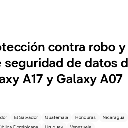
tección contra robo y 
e seguridad de datos d
xy A17 y Galaxy A07
dor
El Salvador
Guatemala
Honduras
Nicaragua
ública Dominicana
Uruguay
Venezuela