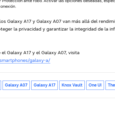
ar Protección ante robo. Activar las opciones deseadas, esp
conexión.
los Galaxy A17 y Galaxy A07 van más allá del rendimi
teger la privacidad y garantizar la integridad de la i
el Galaxy A17 y el Galaxy A07, visita
/smartphones/galaxy-a/
Galaxy A07
Galaxy A17
Knox Vault
One UI
The