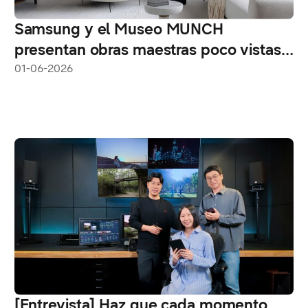
Samsung y el Museo MUNCH
presentan obras maestras poco vistas
en Samsung Art Store
01-06-2026
[Entrevista] Haz que cada momento