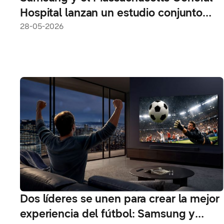
Hospital lanzan un estudio conjunto
para investigar el monitoreo del
28-05-2026
tratamiento con GLP-1 a través de
Galaxy Watch
Dos líderes se unen para crear la mejor
experiencia del fútbol: Samsung y