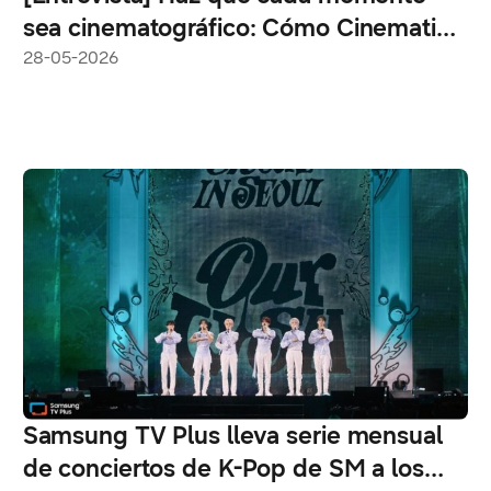
sea cinematográfico: Cómo Cinematic
LUT transforma el video en la serie
28-05-2026
Galaxy S26
Samsung TV Plus lleva serie mensual
de conciertos de K-Pop de SM a los