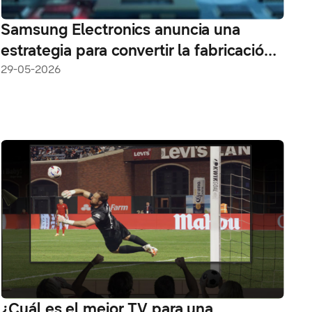
Samsung Electronics anuncia una
estrategia para convertir la fabricación
global en “fábricas impulsadas por IA”
29-05-2026
para 2030
¿Cuál es el mejor TV para una