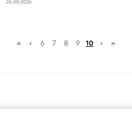
fanáticos en casa
26-05-2026
6
7
8
9
10