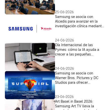
Stratego para fomentar red
colaborativa de jóvenes en la
región
25-06-2026
Samsung se asocia con
Alcedis para avanzar en la
investigación clínica mediante
el uso de parámetros basados
en dispositivos inteligentes
24-06-2026
Día Internacional de las
Pymes: cómo la IA ayuda a
crecer a las pequeñas
empresas en América Latina
24-06-2026
Samsung se asocia con
Warner Bros. Pictures y DC
Studios para ofrecer
experiencias de ‘Supergirl’ a
los fans
23-06-2026
Art Basel in Basel 2026:
Samsung Art TV lleva la