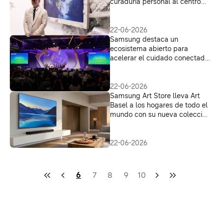
curaduría personal al centro
del mundo del arte
22-06-2026
Samsung destaca un
ecosistema abierto para
acelerar el cuidado conectado
orientado al bienestar diario en
VivaTech 2026
22-06-2026
Samsung Art Store lleva Art
Basel a los hogares de todo el
mundo con su nueva colección
seleccionada
22-06-2026
6
7
8
9
10