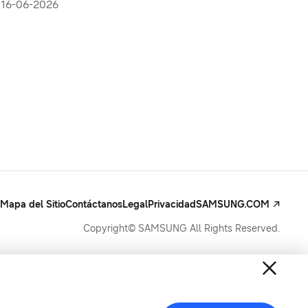
de Sony Pictures
16-06-2026
Mapa del Sitio
Contáctanos
Legal
Privacidad
SAMSUNG.COM
Copyright© SAMSUNG All Rights Reserved.