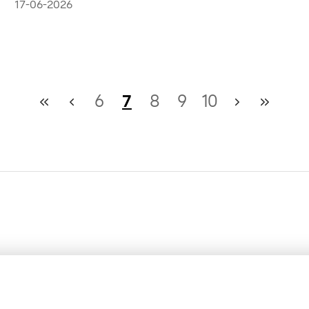
en VivaTech 2026
17-06-2026
6
7
8
9
10