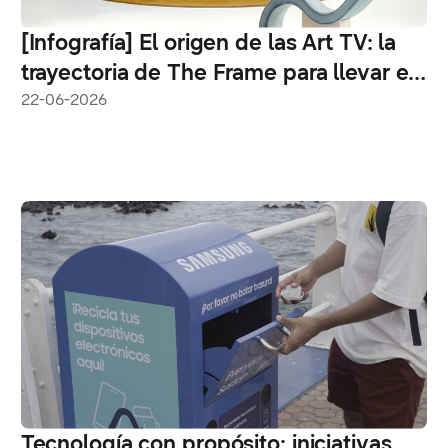
[Infografía] El origen de las Art TV: la
trayectoria de The Frame para llevar el
arte a la vida cotidiana
22-06-2026
Tecnología con propósito: iniciativas