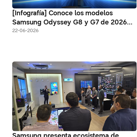
[Infografía] Conoce los modelos
Samsung Odyssey G8 y G7 de 2026
de un vistazo: desde la primera
22-06-2026
pantalla 6K de la industria hasta la
tecnología OLED
Samsung presenta ecosistema de