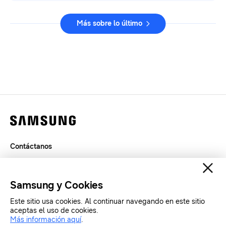
Más sobre lo último
Contáctanos
Legal
Privacidad
Samsung y Cookies
SAMSUNG.COM
Este sitio usa cookies. Al continuar navegando en este sitio
aceptas el uso de cookies.
Más información aquí
.
Copyright© SAMSUNG All Rights Reserved.