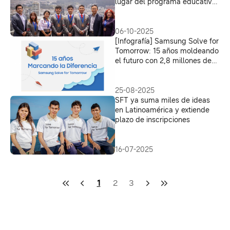
lugar del programa educativo
de Samsung
06-10-2025
[Infografía] Samsung Solve for
Tomorrow: 15 años moldeando
el futuro con 2,8 millones de
participantes en 68 países
25-08-2025
SFT ya suma miles de ideas
en Latinoamérica y extiende
plazo de inscripciones
16-07-2025
1
2
3