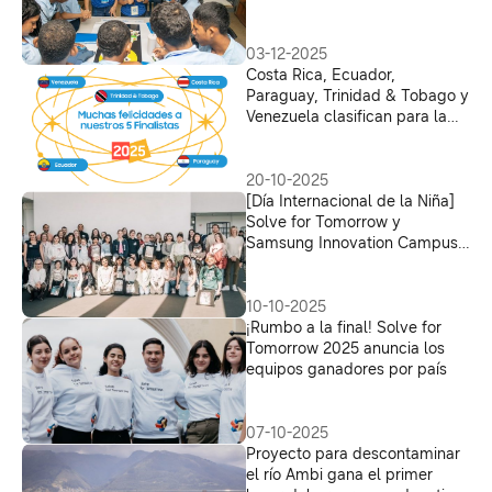
sus colaboradores para los
jóvenes participantes de Solve
for Tomorrow
03-12-2025
Costa Rica, Ecuador,
Paraguay, Trinidad & Tobago y
Venezuela clasifican para la
final de Solve for Tomorrow
2025
20-10-2025
[Día Internacional de la Niña]
Solve for Tomorrow y
Samsung Innovation Campus
impulsan a las niñas en STEM
10-10-2025
¡Rumbo a la final! Solve for
Tomorrow 2025 anuncia los
equipos ganadores por país
07-10-2025
Proyecto para descontaminar
el río Ambi gana el primer